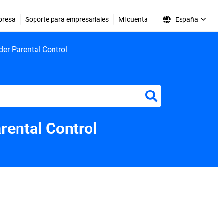
presa
Soporte para empresariales
Mi cuenta
España
er Parental Control
er
rental Control