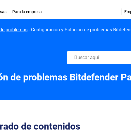
esas
Para la empresa
Em
 de problemas
-
Configuración y Solución de problemas Bitdefend
Centro de Soporte de Bitdefend
ón de problemas Bitdefender Pa
trado de contenidos