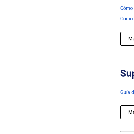
Cómo d
Cómo d
M
Sup
Guía d
M