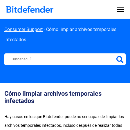
Skip to content
Consumer Support
-
Cómo limpiar archivos temporales
infectados
Centro de Soporte de Bitdefender
Cómo limpiar archivos temporales
infectados
Hay casos en los que Bitdefender puede no ser capaz de limpiar los
archivos temporales infectados, incluso después de realizar todas