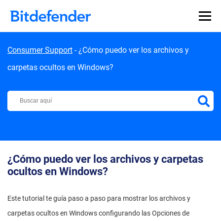
Skip to content
Consumer Support
-
¿Cómo puedo ver los archivos y
carpetas ocultos en Windows?
Centro de Soporte de Bitdefender
¿Cómo puedo ver los archivos y carpetas
ocultos en Windows?
Este tutorial te guía paso a paso para mostrar los archivos y
carpetas ocultos en Windows configurando las Opciones de