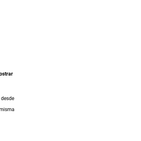
ostrar
s desde
a misma