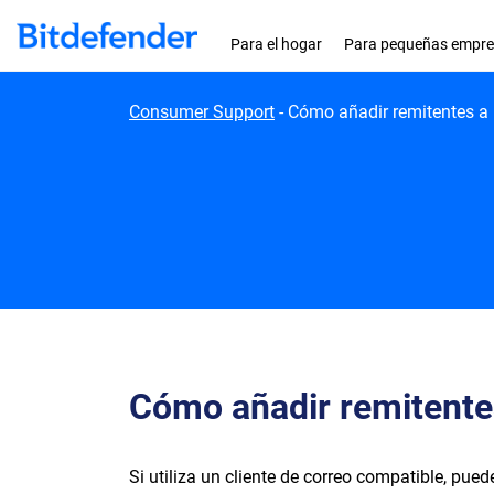
Skip to content
Para el hogar
Para pequeñas empr
Consumer Support
-
Cómo añadir remitentes a 
Cómo añadir remitentes
Si utiliza un cliente de correo compatible, pue