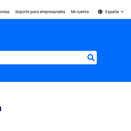
presa
Soporte para empresariales
Mi cuenta
España
er
m