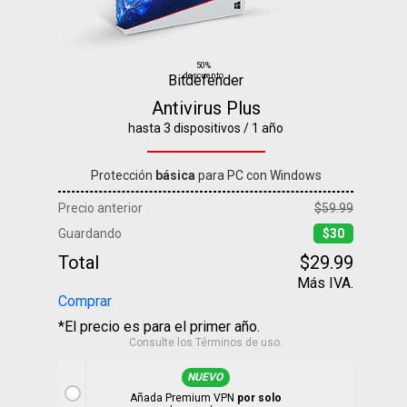
50%
descuento
Bitdefender
Antivirus Plus
hasta 3 dispositivos / 1 año
Protección
básica
para PC con Windows
Precio anterior
$59.99
Guardando
$30
Total
$29.99
Más IVA.
Comprar
*El precio es para el primer año.
Consulte los
Términos de uso
.
NUEVO
Añada Premium VPN
por solo