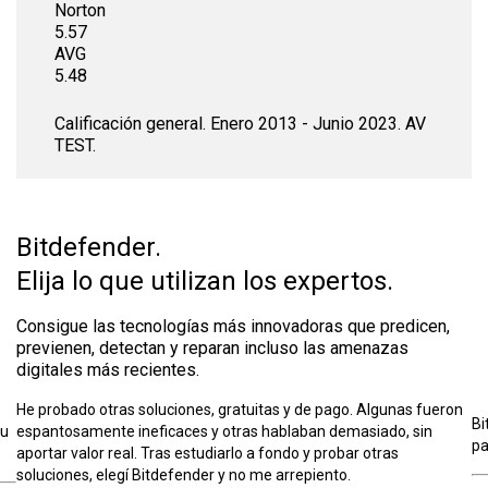
Norton
5.57
AVG
5.48
Calificación general. Enero 2013 - Junio 2023. AV
TEST.
Bitdefender.
Elija lo que utilizan los expertos.
Consigue las tecnologías más innovadoras que predicen,
previenen, detectan y reparan incluso las amenazas
digitales más recientes.
on
Bitdefender proporciona herramientas fiables que utilizo a diario
El
para proteger los dispositivos de mi hogar.
mí