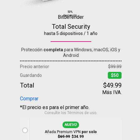
50%
descuento
Bitdefender
Total Security
hasta 5 dispositivos / 1 año
Protección
completa
para Windows, macOS, iOS y
Android
Precio anterior
$99.99
Guardando
$50
Total
$49.99
Más IVA.
Comprar
*El precio es para el primer año.
Consulte los
Términos de uso
.
NUEVO
Añada Premium VPN
por solo
$69.99
$34.99