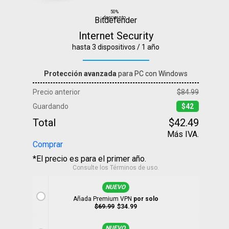
50%
descuento
Bitdefender
Internet Security
hasta 3 dispositivos / 1 año
Protección avanzada
para PC con Windows
Precio anterior
$84.99
Guardando
$42
Total
$42.49
Más IVA.
Comprar
*El precio es para el primer año.
Consulte los
Términos de uso
.
NUEVO
Añada Premium VPN
por solo
$69.99
$34.99
NUEVO