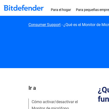
Skip to content
Para el hogar
Para pequeñas empr
Consumer Support
-
¿Qué es el Monitor de Mic
Ir a
¿Qu
fu
Cómo activar/desactivar el
Monitor de micrófono