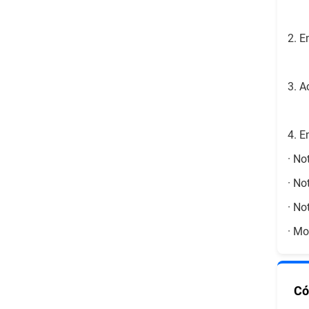
2. E
3. A
4. E
· No
· No
· No
· Mo
Có