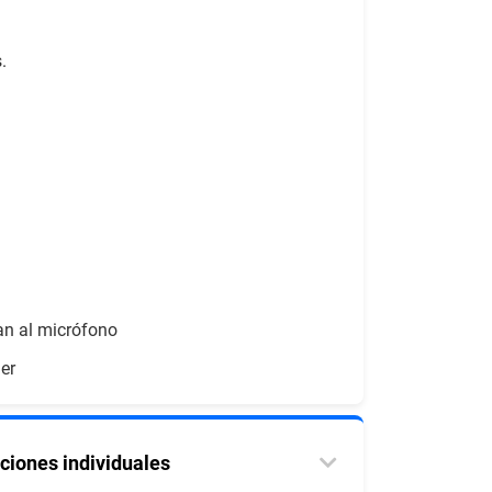
.
an al micrófono
der
ciones individuales