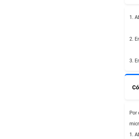
1. A
2. E
3. E
Có
Por 
micr
1. A