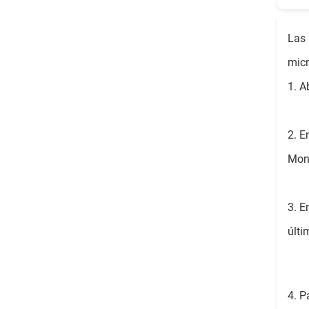
Las 
micr
1. A
2. E
Moni
3. E
últi
4. P