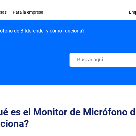
esas
Para la empresa
Em
rófono de Bitdefender y cómo funciona?
Centro de Soporte de Bitdefend
é es el Monitor de Micrófono 
nciona?