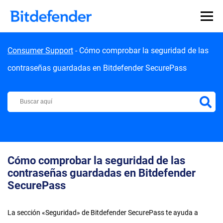
Skip to content
Consumer Support
-
Cómo comprobar la seguridad de las
contraseñas guardadas en Bitdefender SecurePass
Centro de Soporte de Bitdefender
Cómo comprobar la seguridad de las
contraseñas guardadas en Bitdefender
SecurePass
La sección «Seguridad» de Bitdefender SecurePass te ayuda a